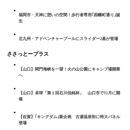
福岡市・天神に憩いの空間！歩行者専用｢因幡町通り｣誕
生
北九州・アドベンチャープールにスライダー2基が登場
ささっとープラス
【山口】関門海峡を一望！火の山公園にキャンプ場開業
へ
【山口】卓球「第１回石川佳純杯」 山口市で11月に開
催
【佐賀】｢キングダム｣新企画 古湯温泉街に特大パネル
登場