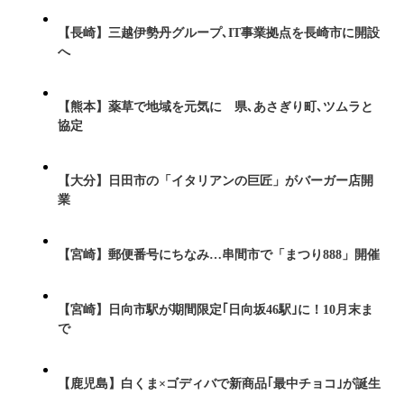
【長崎】三越伊勢丹グループ､IT事業拠点を長崎市に開設
へ
【熊本】薬草で地域を元気に 県､あさぎり町､ツムラと
協定
【大分】日田市の「イタリアンの巨匠」がバーガー店開
業
【宮崎】郵便番号にちなみ…串間市で「まつり888」開催
【宮崎】日向市駅が期間限定｢日向坂46駅｣に！10月末ま
で
【鹿児島】白くま×ゴディバで新商品｢最中チョコ｣が誕生