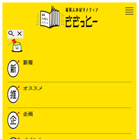
新着
オススメ
企画