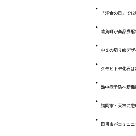
「洋食の日」で1
遠賀町が商品券配布
中１の切り絵デザ
クモヒトデ化石は
熱中症予防へ新機
福岡市・天神に憩
田川市がコミュニ