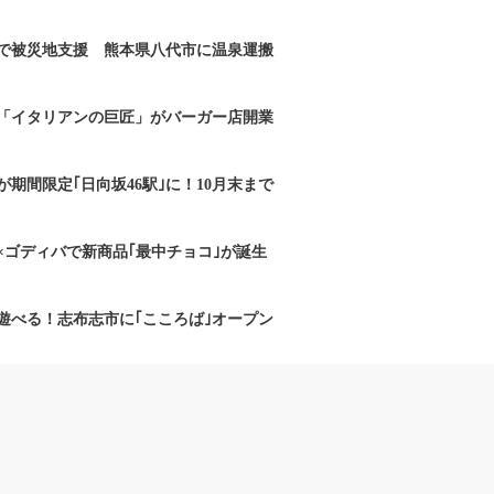
で被災地支援 熊本県八代市に温泉運搬
「イタリアンの巨匠」がバーガー店開業
期間限定｢日向坂46駅｣に！10月末まで
×ゴディバで新商品｢最中チョコ｣が誕生
遊べる！志布志市に｢こころば｣オープン