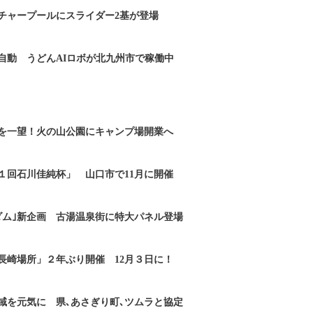
チャープールにスライダー2基が登場
自動 うどんAIロボが北九州市で稼働中
を一望！火の山公園にキャンプ場開業へ
１回石川佳純杯」 山口市で11月に開催
ダム｣新企画 古湯温泉街に特大パネル登場
長崎場所」２年ぶり開催 12月３日に！
域を元気に 県､あさぎり町､ツムラと協定