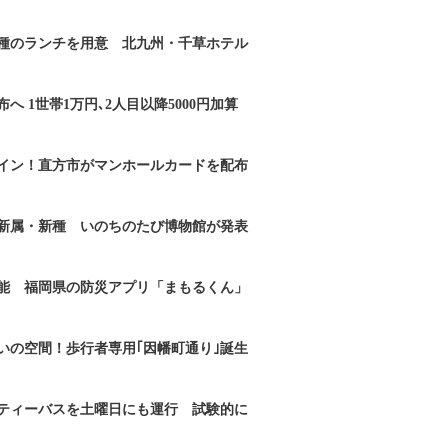
2種のランチを用意 北九州・千草ホテル
へ 1世帯1万円､2人目以降5000円加算
イン！直方市がマンホールカードを配布
新属・新種 いのちのたび博物館が発表
能 福岡県の防災アプリ「まもるくん」
いの空間！歩行者専用｢因幡町通り｣誕生
ティーバスを土曜日にも運行 試験的に