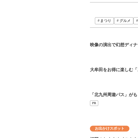
まつり
グルメ
映像の演出で幻想ディ
大牟田をお得に楽しむ「
「北九州周遊パス」がも
PR
お出かけスポット