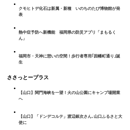
クモヒトデ化石は新属・新種 いのちのたび博物館が発
表
熱中症予防へ新機能 福岡県の防災アプリ「まもるく
ん」
福岡市・天神に憩いの空間！歩行者専用｢因幡町通り｣誕
生
ささっとープラス
【山口】関門海峡を一望！火の山公園にキャンプ場開業
へ
【山口】「ドンデコルテ」渡辺銀次さん､山口ふるさと大
使に