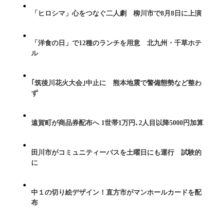
「ヒロシマ」心をつなぐ二人劇 柳川市で8月8日に上演
「洋食の日」で12種のランチを用意 北九州・千草ホテ
ル
｢筑後川花火大会｣中止に 熊本地震で警備態勢など整わ
ず
遠賀町が商品券配布へ 1世帯1万円､2人目以降5000円加算
田川市がコミュニティーバスを土曜日にも運行 試験的
に
中１の切り絵デザイン！直方市がマンホールカードを配
布