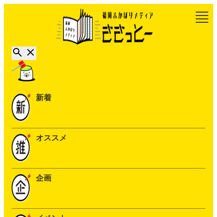
新着
オススメ
企画