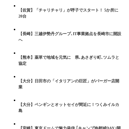
【佐賀】「チャリチャリ」が呼子でスタート！ 5か所に
20台
【長崎】三越伊勢丹グループ､IT事業拠点を長崎市に開設
へ
【熊本】薬草で地域を元気に 県､あさぎり町､ツムラと
協定
【大分】日田市の「イタリアンの巨匠」がバーガー店開
業
【大分】ペンギンとオットセイが間近に！つくみイルカ
島
【宮崎】東京ドームで魅力発信 ｢キャンプ地都城DAY｣開