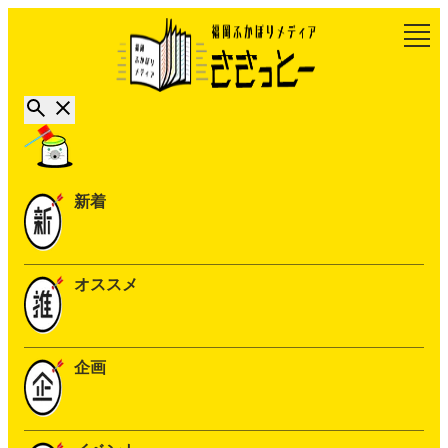
新着
オススメ
企画