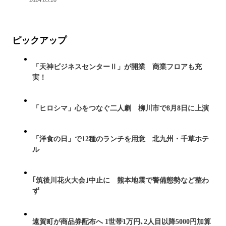
ピックアップ
「天神ビジネスセンターⅡ」が開業 商業フロアも充
実！
「ヒロシマ」心をつなぐ二人劇 柳川市で8月8日に上演
「洋食の日」で12種のランチを用意 北九州・千草ホテ
ル
｢筑後川花火大会｣中止に 熊本地震で警備態勢など整わ
ず
遠賀町が商品券配布へ 1世帯1万円､2人目以降5000円加算