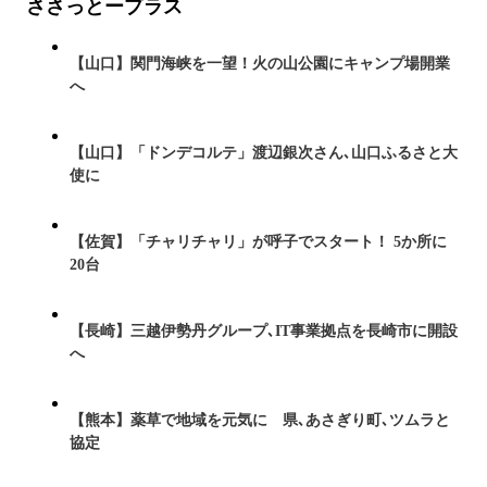
ささっとープラス
【山口】関門海峡を一望！火の山公園にキャンプ場開業
へ
【山口】「ドンデコルテ」渡辺銀次さん､山口ふるさと大
使に
【佐賀】「チャリチャリ」が呼子でスタート！ 5か所に
20台
【長崎】三越伊勢丹グループ､IT事業拠点を長崎市に開設
へ
【熊本】薬草で地域を元気に 県､あさぎり町､ツムラと
協定