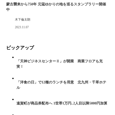
蒙古襲来から750年 元寇ゆかりの地を巡るスタンプラリー開催
中
木下倫太朗
2023.11.07
ピックアップ
「天神ビジネスセンターⅡ」が開業 商業フロアも充
実！
「洋食の日」で12種のランチを用意 北九州・千草ホテ
ル
遠賀町が商品券配布へ 1世帯1万円､2人目以降5000円加算