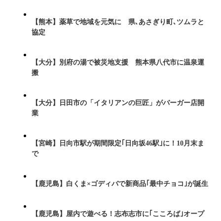
【熊本】薬草で地域を元気に 県､あさぎり町､ツムラと
協定
【大分】別府の湯で被災地支援 熊本県八代市に温泉運
搬
【大分】日田市の「イタリアンの巨匠」がバーガー店開
業
【宮崎】日向市駅が期間限定｢日向坂46駅｣に！10月末ま
で
【鹿児島】白くま×ゴディバで新商品｢最中チョコ｣が誕生
【鹿児島】屋内で遊べる！志布志市に｢こころば｣オープ