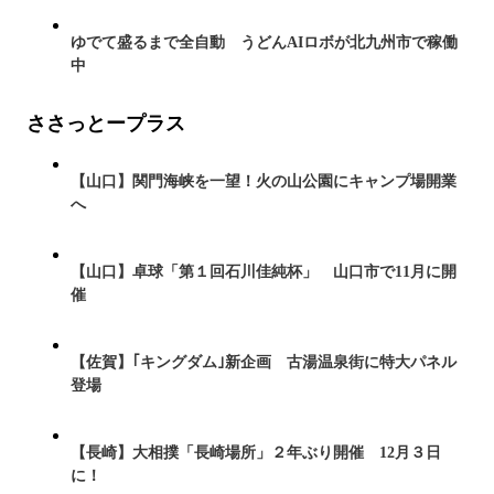
ゆでて盛るまで全自動 うどんAIロボが北九州市で稼働
中
ささっとープラス
【山口】関門海峡を一望！火の山公園にキャンプ場開業
へ
【山口】卓球「第１回石川佳純杯」 山口市で11月に開
催
【佐賀】｢キングダム｣新企画 古湯温泉街に特大パネル
登場
【長崎】大相撲「長崎場所」２年ぶり開催 12月３日
に！