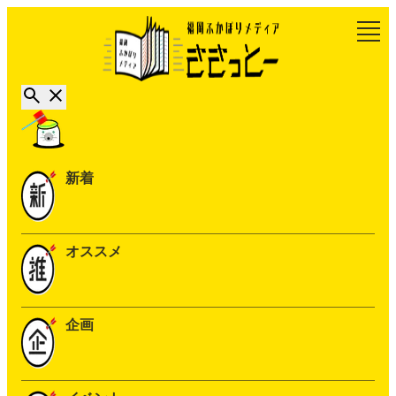
新着
オススメ
企画