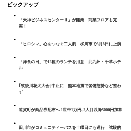
ピックアップ
「天神ビジネスセンターⅡ」が開業 商業フロアも充
実！
「ヒロシマ」心をつなぐ二人劇 柳川市で8月8日に上演
「洋食の日」で12種のランチを用意 北九州・千草ホテ
ル
｢筑後川花火大会｣中止に 熊本地震で警備態勢など整わ
ず
遠賀町が商品券配布へ 1世帯1万円､2人目以降5000円加算
田川市がコミュニティーバスを土曜日にも運行 試験的