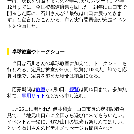
ーは、現役を引退する前の22年4月からスタート。25年
12月までに、全国47都道府県を回った。24年に山口市で
開催した際に、石川さんが「最後は山口に戻ってきま
す」と宣言したことから、市と実行委員会が完走イベン
トを企画した。
卓球教室やトークショー
当日は石川さんの卓球教室に加えて、トークショーも
行われる。定員は教室が60人、観覧は1000人。誰でも応
募可能で、定員を超えた場合は抽選になる。
応募期間は
教室
が2月8日、
観覧
は同15日まで。参加無
料で、
専用サイト
などから申し込む。
1月26日に開かれた伊藤和貴・山口市長の定例記者会
見で、「地元山口市に全国から遊びに来てもらいたい。
イベントと一緒に、ぜひ山口の観光も楽しんでほしい」
という石川さんのビデオメッセージも披露された。