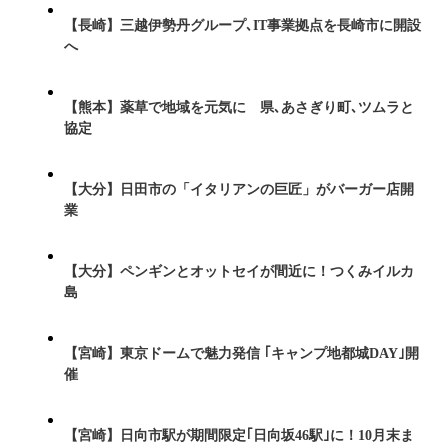
【長崎】三越伊勢丹グループ､IT事業拠点を長崎市に開設
へ
【熊本】薬草で地域を元気に 県､あさぎり町､ツムラと
協定
【大分】日田市の「イタリアンの巨匠」がバーガー店開
業
【大分】ペンギンとオットセイが間近に！つくみイルカ
島
【宮崎】東京ドームで魅力発信 ｢キャンプ地都城DAY｣開
催
【宮崎】日向市駅が期間限定｢日向坂46駅｣に！10月末ま