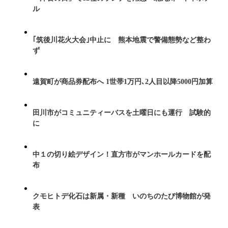
ル
｢筑後川花火大会｣中止に 熊本地震で警備態勢など整わ
ず
遠賀町が商品券配布へ 1世帯1万円､2人目以降5000円加算
田川市がコミュニティーバスを土曜日にも運行 試験的
に
中１の切り絵デザイン！直方市がマンホールカードを配
布
クモヒトデ化石は新属・新種 いのちのたび博物館が発
表