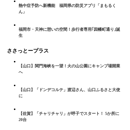
熱中症予防へ新機能 福岡県の防災アプリ「まもるく
ん」
福岡市・天神に憩いの空間！歩行者専用｢因幡町通り｣誕
生
ささっとープラス
【山口】関門海峡を一望！火の山公園にキャンプ場開業
へ
【山口】「ドンデコルテ」渡辺さん、山口ふるさと大使
に
【佐賀】「チャリチャリ」が呼子でスタート！ 5か所に
20台