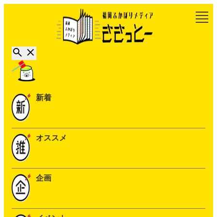
新着
オススメ
企画