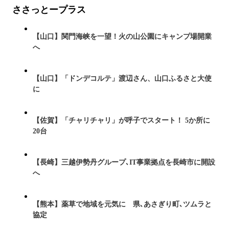
ささっとープラス
【山口】関門海峡を一望！火の山公園にキャンプ場開業
へ
【山口】「ドンデコルテ」渡辺さん、山口ふるさと大使
に
【佐賀】「チャリチャリ」が呼子でスタート！ 5か所に
20台
【長崎】三越伊勢丹グループ､IT事業拠点を長崎市に開設
へ
【熊本】薬草で地域を元気に 県､あさぎり町､ツムラと
協定