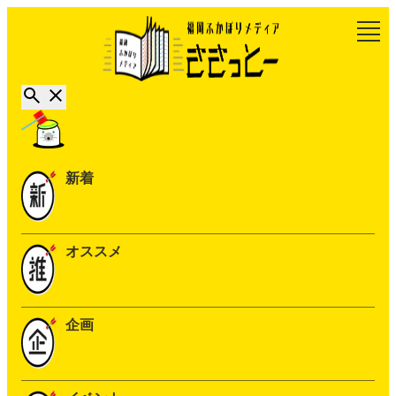
新着
オススメ
企画