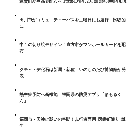
遠賀町が商品券配布へ 1世帯1万円､2人目以降5000円加算
田川市がコミュニティーバスを土曜日にも運行 試験的
に
中１の切り絵デザイン！直方市がマンホールカードを配
布
クモヒトデ化石は新属・新種 いのちのたび博物館が発
表
熱中症予防へ新機能 福岡県の防災アプリ「まもるく
ん」
福岡市・天神に憩いの空間！歩行者専用｢因幡町通り｣誕
生