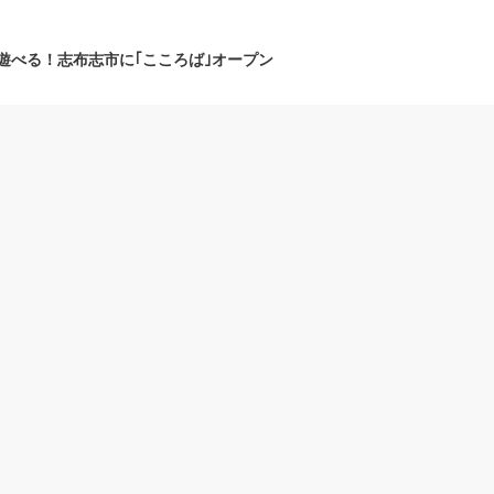
遊べる！志布志市に｢こころば｣オープン