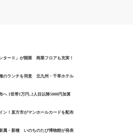
ンターⅡ」が開業 商業フロアも充実！
2種のランチを用意 北九州・千草ホテル
へ 1世帯1万円､2人目以降5000円加算
イン！直方市がマンホールカードを配布
新属・新種 いのちのたび博物館が発表