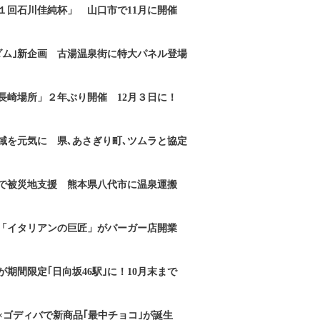
１回石川佳純杯」 山口市で11月に開催
ダム｣新企画 古湯温泉街に特大パネル登場
長崎場所」２年ぶり開催 12月３日に！
域を元気に 県､あさぎり町､ツムラと協定
で被災地支援 熊本県八代市に温泉運搬
「イタリアンの巨匠」がバーガー店開業
期間限定｢日向坂46駅｣に！10月末まで
×ゴディバで新商品｢最中チョコ｣が誕生