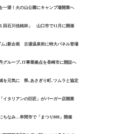
を一望！火の山公園にキャンプ場開業へ
１回石川佳純杯」 山口市で11月に開催
ダム｣新企画 古湯温泉街に特大パネル登場
丹グループ､IT事業拠点を長崎市に開設へ
域を元気に 県､あさぎり町､ツムラと協定
「イタリアンの巨匠」がバーガー店開業
にちなみ…串間市で「まつり888」開催