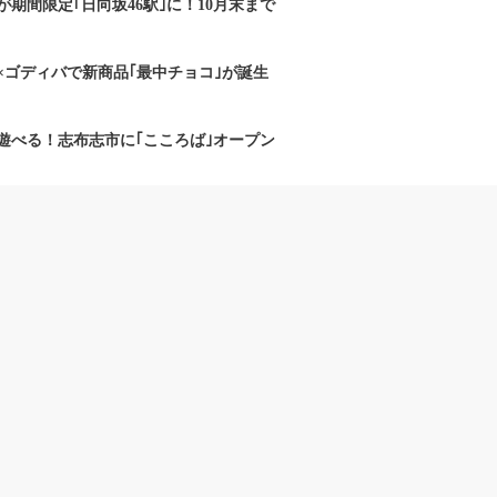
期間限定｢日向坂46駅｣に！10月末まで
×ゴディバで新商品｢最中チョコ｣が誕生
遊べる！志布志市に｢こころば｣オープン