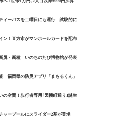
へ 1世帯1万円､2人目以降5000円加算
ティーバスを土曜日にも運行 試験的に
イン！直方市がマンホールカードを配布
新属・新種 いのちのたび博物館が発表
能 福岡県の防災アプリ「まもるくん」
いの空間！歩行者専用｢因幡町通り｣誕生
チャープールにスライダー2基が登場