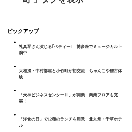
ピックアップ
礼真琴さん演じる｢ベティー｣ 博多座でミュージカル上
演中
大相撲・中村部屋と小竹町が初交流 ちゃんこや稽古体
験
「天神ビジネスセンターⅡ」が開業 商業フロアも充
実！
「洋食の日」で12種のランチを用意 北九州・千草ホテ
ル