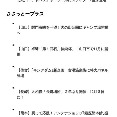
北九州・アドベンチャープールにスライダー2基が登場
ささっとープラス
【山口】関門海峡を一望！火の山公園にキャンプ場開業
へ
【山口】卓球「第１回石川佳純杯」 山口市で11月に開
催
【佐賀】｢キングダム｣新企画 古湯温泉街に特大パネル
登場
【長崎】大相撲「長崎場所」２年ぶり開催 12月３日
に！
【熊本】買って応援！アンテナショップ｢銀座熊本館｣盛