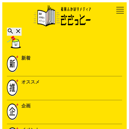
新着
オススメ
企画