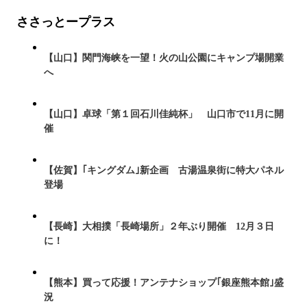
ささっとープラス
【山口】関門海峡を一望！火の山公園にキャンプ場開業
へ
【山口】卓球「第１回石川佳純杯」 山口市で11月に開
催
【佐賀】｢キングダム｣新企画 古湯温泉街に特大パネル
登場
【長崎】大相撲「長崎場所」２年ぶり開催 12月３日
に！
【熊本】買って応援！アンテナショップ｢銀座熊本館｣盛
況