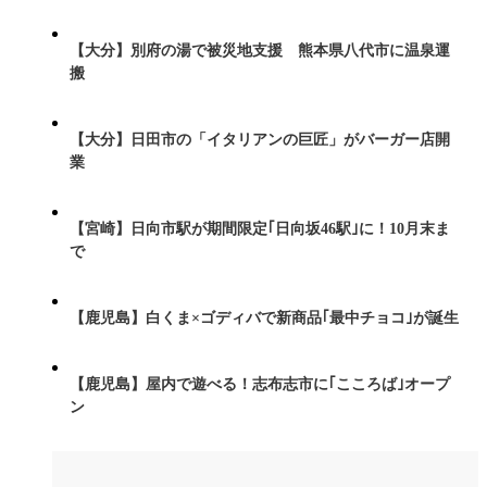
【大分】別府の湯で被災地支援 熊本県八代市に温泉運
搬
【大分】日田市の「イタリアンの巨匠」がバーガー店開
業
【宮崎】日向市駅が期間限定｢日向坂46駅｣に！10月末ま
で
【鹿児島】白くま×ゴディバで新商品｢最中チョコ｣が誕生
【鹿児島】屋内で遊べる！志布志市に｢こころば｣オープ
ン