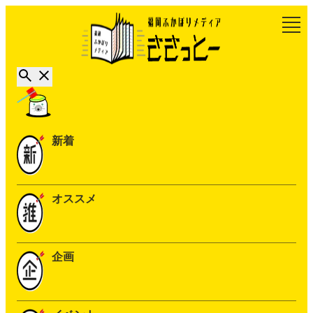
新着
オススメ
企画