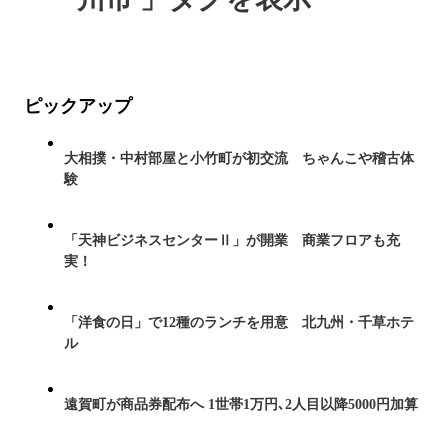
ピックアップ
大相撲・中村部屋と小竹町が初交流 ちゃんこや稽古体
験
「天神ビジネスセンターⅡ」が開業 商業フロアも充
実！
「洋食の日」で12種のランチを用意 北九州・千草ホテ
ル
遠賀町が商品券配布へ 1世帯1万円､2人目以降5000円加算