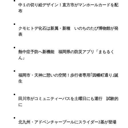
中１の切り絵デザイン！直方市がマンホールカードを配
布
クモヒトデ化石は新属・新種 いのちのたび博物館が発
表
熱中症予防へ新機能 福岡県の防災アプリ「まもるく
ん」
福岡市・天神に憩いの空間！歩行者専用｢因幡町通り｣誕
生
田川市がコミュニティーバスを土曜日にも運行 試験的
に
北九州・アドベンチャープールにスライダー2基が登場