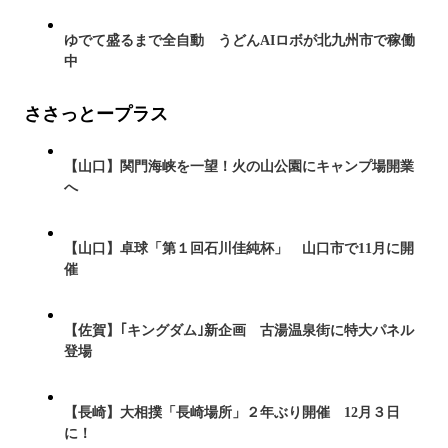
ゆでて盛るまで全自動 うどんAIロボが北九州市で稼働
中
ささっとープラス
【山口】関門海峡を一望！火の山公園にキャンプ場開業
へ
【山口】卓球「第１回石川佳純杯」 山口市で11月に開
催
【佐賀】｢キングダム｣新企画 古湯温泉街に特大パネル
登場
【長崎】大相撲「長崎場所」２年ぶり開催 12月３日
に！