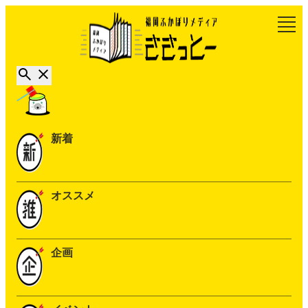
新着
オススメ
企画