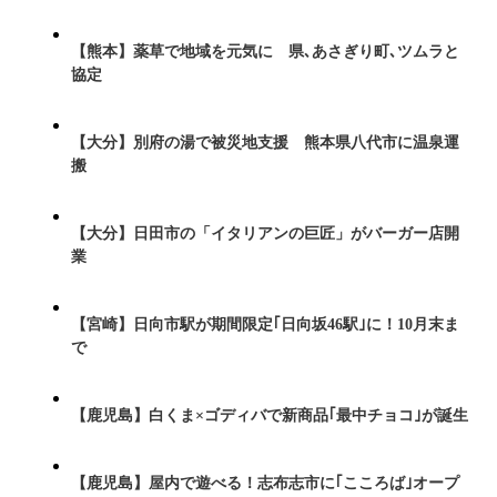
【熊本】薬草で地域を元気に 県､あさぎり町､ツムラと
協定
【大分】別府の湯で被災地支援 熊本県八代市に温泉運
搬
【大分】日田市の「イタリアンの巨匠」がバーガー店開
業
【宮崎】日向市駅が期間限定｢日向坂46駅｣に！10月末ま
で
【鹿児島】白くま×ゴディバで新商品｢最中チョコ｣が誕生
【鹿児島】屋内で遊べる！志布志市に｢こころば｣オープ