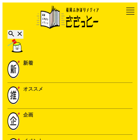
新着
オススメ
企画