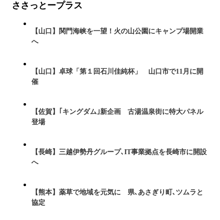
ささっとープラス
【山口】関門海峡を一望！火の山公園にキャンプ場開業
へ
【山口】卓球「第１回石川佳純杯」 山口市で11月に開
催
【佐賀】｢キングダム｣新企画 古湯温泉街に特大パネル
登場
【長崎】三越伊勢丹グループ､IT事業拠点を長崎市に開設
へ
【熊本】薬草で地域を元気に 県､あさぎり町､ツムラと
協定