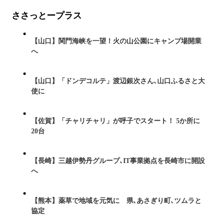
ささっとープラス
【山口】関門海峡を一望！火の山公園にキャンプ場開業
へ
【山口】「ドンデコルテ」渡辺銀次さん､山口ふるさと大
使に
【佐賀】「チャリチャリ」が呼子でスタート！ 5か所に
20台
【長崎】三越伊勢丹グループ､IT事業拠点を長崎市に開設
へ
【熊本】薬草で地域を元気に 県､あさぎり町､ツムラと
協定