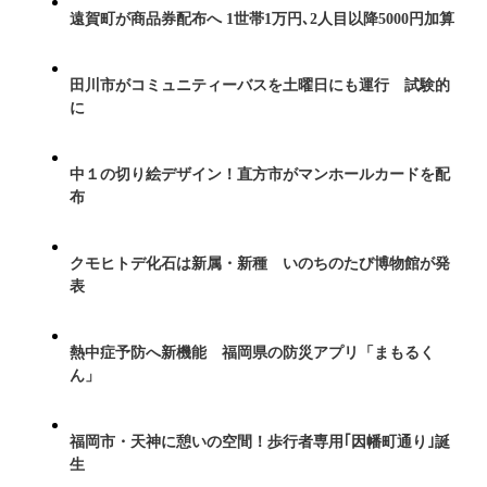
遠賀町が商品券配布へ 1世帯1万円､2人目以降5000円加算
田川市がコミュニティーバスを土曜日にも運行 試験的
に
中１の切り絵デザイン！直方市がマンホールカードを配
布
クモヒトデ化石は新属・新種 いのちのたび博物館が発
表
熱中症予防へ新機能 福岡県の防災アプリ「まもるく
ん」
福岡市・天神に憩いの空間！歩行者専用｢因幡町通り｣誕
生