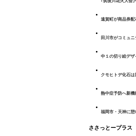
｢筑後川花火大会
遠賀町が商品券配布
田川市がコミュニ
中１の切り絵デザ
クモヒトデ化石は
熱中症予防へ新機
福岡市・天神に憩
ささっとープラス