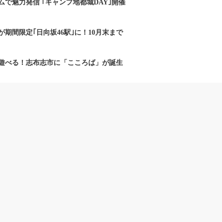
で魅力発信 ｢キャンプ地都城DAY｣開催
期間限定｢日向坂46駅｣に！10月末まで
遊べる！志布志市に「こころば」が誕生