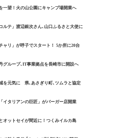
を一望！火の山公園にキャンプ場開業へ
コルテ」渡辺銀次さん､山口ふるさと大使に
チャリ」が呼子でスタート！ 5か所に20台
丹グループ､IT事業拠点を長崎市に開設へ
域を元気に 県､あさぎり町､ツムラと協定
「イタリアンの巨匠」がバーガー店開業
とオットセイが間近に！つくみイルカ島