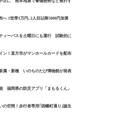
｣中止に 熊本地震で警備態勢など整わず
へ 1世帯1万円､2人目以降5000円加算
ティーバスを土曜日にも運行 試験的に
イン！直方市がマンホールカードを配布
新属・新種 いのちのたび博物館が発表
能 福岡県の防災アプリ「まもるくん」
いの空間！歩行者専用｢因幡町通り｣誕生