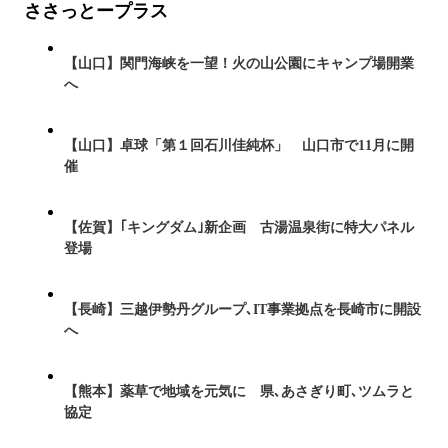
ささっとープラス
【山口】関門海峡を一望！火の山公園にキャンプ場開業
へ
【山口】卓球「第１回石川佳純杯」 山口市で11月に開
催
【佐賀】｢キングダム｣新企画 古湯温泉街に特大パネル
登場
【長崎】三越伊勢丹グループ､IT事業拠点を長崎市に開設
へ
【熊本】薬草で地域を元気に 県､あさぎり町､ツムラと
協定