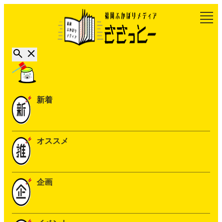
新着
オススメ
企画