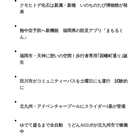
クモヒトデ化石は新属・新種 いのちのたび博物館が発
表
熱中症予防へ新機能 福岡県の防災アプリ「まもるく
ん」
福岡市・天神に憩いの空間！歩行者専用｢因幡町通り｣誕
生
田川市がコミュニティーバスを土曜日にも運行 試験的
に
北九州・アドベンチャープールにスライダー2基が登場
ゆでて盛るまで全自動 うどんAIロボが北九州市で稼働
中