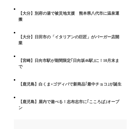
【大分】別府の湯で被災地支援 熊本県八代市に温泉運
搬
【大分】日田市の「イタリアンの巨匠」がバーガー店開
業
【宮崎】日向市駅が期間限定｢日向坂46駅｣に！10月末ま
で
【鹿児島】白くま×ゴディバで新商品｢最中チョコ｣が誕生
【鹿児島】屋内で遊べる！志布志市に｢こころば｣オープ
ン