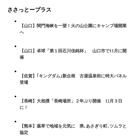
ささっとープラス
【山口】関門海峡を一望！火の山公園にキャンプ場開業
へ
【山口】卓球「第１回石川佳純杯」 山口市で11月に開
催
【佐賀】｢キングダム｣新企画 古湯温泉街に特大パネル
登場
【長崎】大相撲「長崎場所」２年ぶり開催 12月３日
に！
【熊本】薬草で地域を元気に 県､あさぎり町､ツムラと
協定