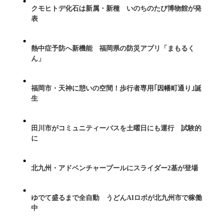
クモヒトデ化石は新属・新種 いのちのたび博物館が発
表
熱中症予防へ新機能 福岡県の防災アプリ「まもるく
ん」
福岡市・天神に憩いの空間！歩行者専用｢因幡町通り｣誕
生
田川市がコミュニティーバスを土曜日にも運行 試験的
に
北九州・アドベンチャープールにスライダー2基が登場
ゆでて盛るまで全自動 うどんAIロボが北九州市で稼働
中