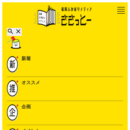
新着
オススメ
企画