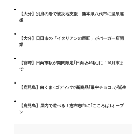
【大分】別府の湯で被災地支援 熊本県八代市に温泉運
搬
【大分】日田市の「イタリアンの巨匠」がバーガー店開
業
【宮崎】日向市駅が期間限定｢日向坂46駅｣に！10月末ま
で
【鹿児島】白くま×ゴディバで新商品｢最中チョコ｣が誕生
【鹿児島】屋内で遊べる！志布志市に｢こころば｣オープ
ン