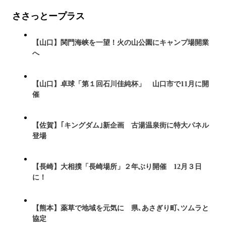
ささっとープラス
【山口】関門海峡を一望！火の山公園にキャンプ場開業
へ
【山口】卓球「第１回石川佳純杯」 山口市で11月に開
催
【佐賀】｢キングダム｣新企画 古湯温泉街に特大パネル
登場
【長崎】大相撲「長崎場所」２年ぶり開催 12月３日
に！
【熊本】薬草で地域を元気に 県､あさぎり町､ツムラと
協定