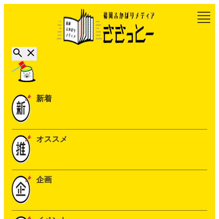
新着
オススメ
企画