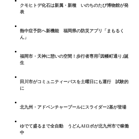
クモヒトデ化石は新属・新種 いのちのたび博物館が発
表
熱中症予防へ新機能 福岡県の防災アプリ「まもるく
ん」
福岡市・天神に憩いの空間！歩行者専用｢因幡町通り｣誕
生
田川市がコミュニティーバスを土曜日にも運行 試験的
に
北九州・アドベンチャープールにスライダー2基が登場
ゆでて盛るまで全自動 うどんAIロボが北九州市で稼働
中