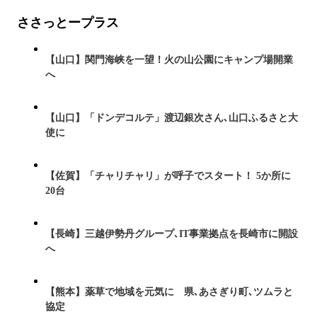
ささっとープラス
【山口】関門海峡を一望！火の山公園にキャンプ場開業
へ
【山口】「ドンデコルテ」渡辺銀次さん､山口ふるさと大
使に
【佐賀】「チャリチャリ」が呼子でスタート！ 5か所に
20台
【長崎】三越伊勢丹グループ､IT事業拠点を長崎市に開設
へ
【熊本】薬草で地域を元気に 県､あさぎり町､ツムラと
協定