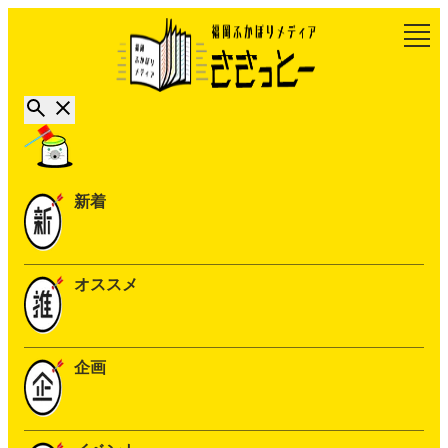
新着
オススメ
企画