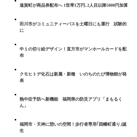
遠賀町が商品券配布へ 1世帯1万円､2人目以降5000円加算
田川市がコミュニティーバスを土曜日にも運行 試験的
に
中１の切り絵デザイン！直方市がマンホールカードを配
布
クモヒトデ化石は新属・新種 いのちのたび博物館が発
表
熱中症予防へ新機能 福岡県の防災アプリ「まもるく
ん」
福岡市・天神に憩いの空間！歩行者専用｢因幡町通り｣誕
生