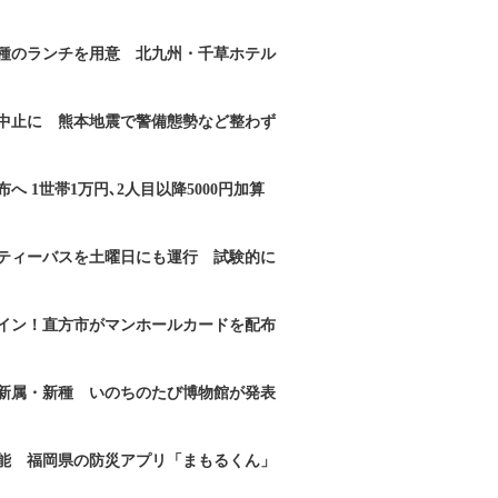
2種のランチを用意 北九州・千草ホテル
｣中止に 熊本地震で警備態勢など整わず
へ 1世帯1万円､2人目以降5000円加算
ティーバスを土曜日にも運行 試験的に
イン！直方市がマンホールカードを配布
新属・新種 いのちのたび博物館が発表
能 福岡県の防災アプリ「まもるくん」