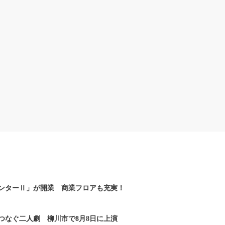
ンターⅡ」が開業 商業フロアも充実！
つなぐ二人劇 柳川市で8月8日に上演