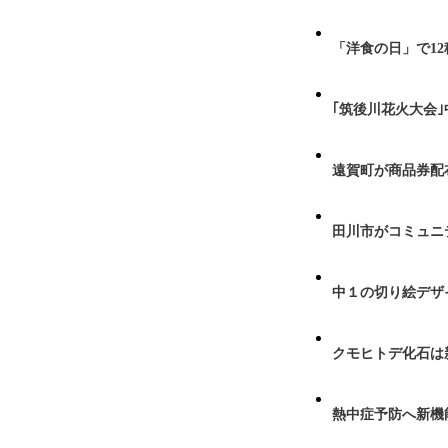
「洋食の日」で1
｢筑後川花火大会
遠賀町が商品券配布
田川市がコミュニ
中１の切り絵デザ
クモヒトデ化石は
熱中症予防へ新機