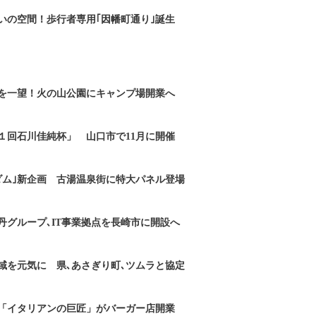
いの空間！歩行者専用｢因幡町通り｣誕生
を一望！火の山公園にキャンプ場開業へ
１回石川佳純杯」 山口市で11月に開催
ダム｣新企画 古湯温泉街に特大パネル登場
丹グループ､IT事業拠点を長崎市に開設へ
域を元気に 県､あさぎり町､ツムラと協定
「イタリアンの巨匠」がバーガー店開業