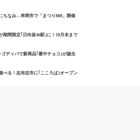
にちなみ…串間市で「まつり888」開催
期間限定｢日向坂46駅｣に！10月末まで
×ゴディバで新商品｢最中チョコ｣が誕生
遊べる！志布志市に｢こころば｣オープン