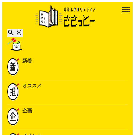
新着
オススメ
企画