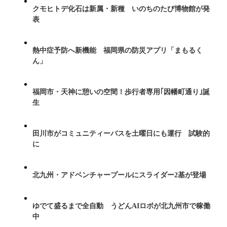
クモヒトデ化石は新属・新種 いのちのたび博物館が発
表
熱中症予防へ新機能 福岡県の防災アプリ「まもるく
ん」
福岡市・天神に憩いの空間！歩行者専用｢因幡町通り｣誕
生
田川市がコミュニティーバスを土曜日にも運行 試験的
に
北九州・アドベンチャープールにスライダー2基が登場
ゆでて盛るまで全自動 うどんAIロボが北九州市で稼働
中