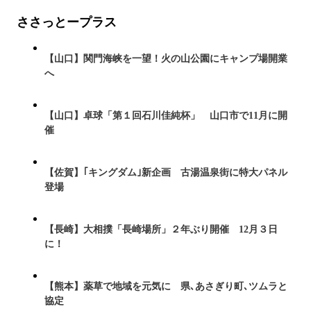
ささっとープラス
【山口】関門海峡を一望！火の山公園にキャンプ場開業
へ
【山口】卓球「第１回石川佳純杯」 山口市で11月に開
催
【佐賀】｢キングダム｣新企画 古湯温泉街に特大パネル
登場
【長崎】大相撲「長崎場所」２年ぶり開催 12月３日
に！
【熊本】薬草で地域を元気に 県､あさぎり町､ツムラと
協定