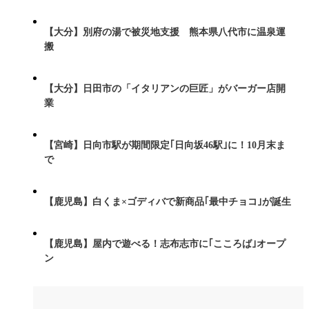
【大分】別府の湯で被災地支援 熊本県八代市に温泉運
搬
【大分】日田市の「イタリアンの巨匠」がバーガー店開
業
【宮崎】日向市駅が期間限定｢日向坂46駅｣に！10月末ま
で
【鹿児島】白くま×ゴディバで新商品｢最中チョコ｣が誕生
【鹿児島】屋内で遊べる！志布志市に｢こころば｣オープ
ン