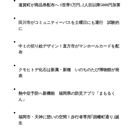
遠賀町が商品券配布へ 1世帯1万円､2人目以降5000円加算
田川市がコミュニティーバスを土曜日にも運行 試験的
に
中１の切り絵デザイン！直方市がマンホールカードを配
布
クモヒトデ化石は新属・新種 いのちのたび博物館が発
表
熱中症予防へ新機能 福岡県の防災アプリ「まもるく
ん」
福岡市・天神に憩いの空間！歩行者専用｢因幡町通り｣誕
生