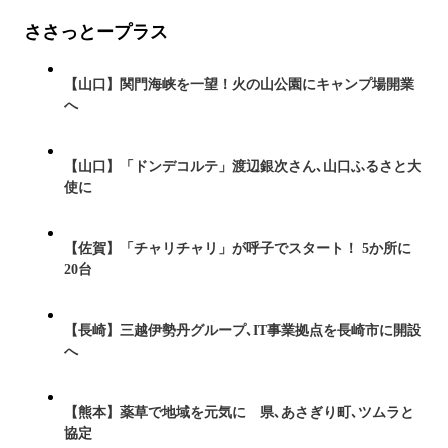
ささっとープラス
【山口】関門海峡を一望！火の山公園にキャンプ場開業
へ
【山口】「ドンデコルテ」渡辺銀次さん､山口ふるさと大
使に
【佐賀】「チャリチャリ」が呼子でスタート！ 5か所に
20台
【長崎】三越伊勢丹グループ､IT事業拠点を長崎市に開設
へ
【熊本】薬草で地域を元気に 県､あさぎり町､ツムラと
協定