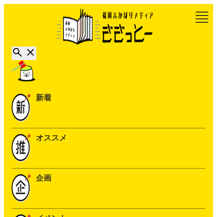
新着
オススメ
企画