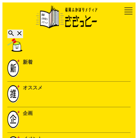
新着
オススメ
企画