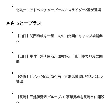
北九州・アドベンチャープールにスライダー2基が登場
ささっとープラス
【山口】関門海峡を一望！火の山公園にキャンプ場開業
へ
【山口】卓球「第１回石川佳純杯」 山口市で11月に開
催
【佐賀】｢キングダム｣新企画 古湯温泉街に特大パネル
登場
【長崎】三越伊勢丹グループ､IT事業拠点を長崎市に開設
へ