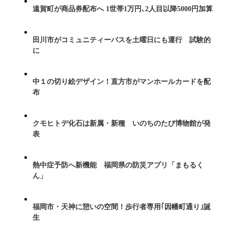
遠賀町が商品券配布へ 1世帯1万円､2人目以降5000円加算
田川市がコミュニティーバスを土曜日にも運行 試験的
に
中１の切り絵デザイン！直方市がマンホールカードを配
布
クモヒトデ化石は新属・新種 いのちのたび博物館が発
表
熱中症予防へ新機能 福岡県の防災アプリ「まもるく
ん」
福岡市・天神に憩いの空間！歩行者専用｢因幡町通り｣誕
生