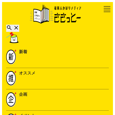
新着
オススメ
企画