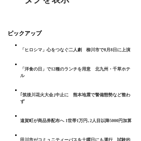
ピックアップ
「ヒロシマ」心をつなぐ二人劇 柳川市で8月8日に上演
「洋食の日」で12種のランチを用意 北九州・千草ホテ
ル
｢筑後川花火大会｣中止に 熊本地震で警備態勢など整わ
ず
遠賀町が商品券配布へ 1世帯1万円､2人目以降5000円加算
田川市がコミュニティーバスを土曜日にも運行 試験的