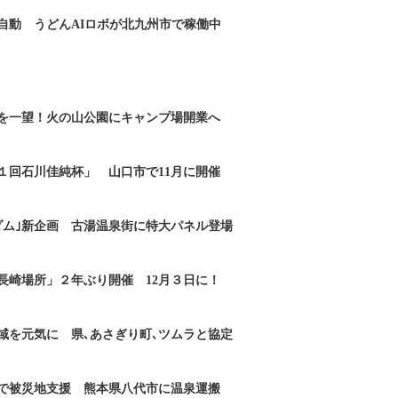
自動 うどんAIロボが北九州市で稼働中
を一望！火の山公園にキャンプ場開業へ
１回石川佳純杯」 山口市で11月に開催
ダム｣新企画 古湯温泉街に特大パネル登場
長崎場所」２年ぶり開催 12月３日に！
域を元気に 県､あさぎり町､ツムラと協定
で被災地支援 熊本県八代市に温泉運搬