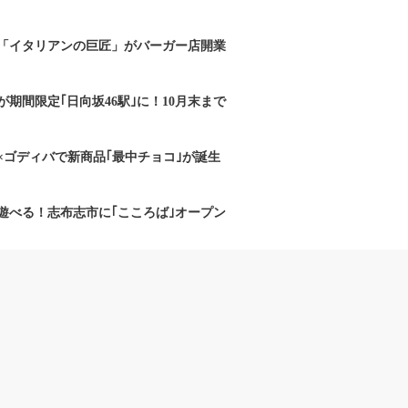
「イタリアンの巨匠」がバーガー店開業
期間限定｢日向坂46駅｣に！10月末まで
×ゴディバで新商品｢最中チョコ｣が誕生
遊べる！志布志市に｢こころば｣オープン