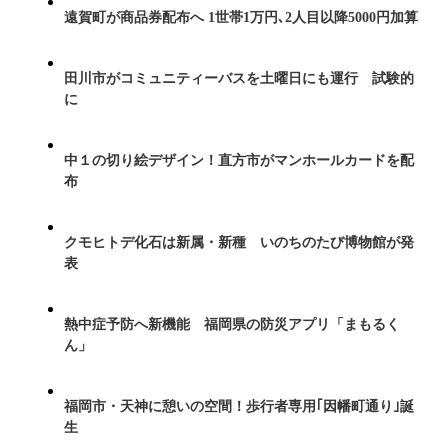
遠賀町が商品券配布へ 1世帯1万円､2人目以降5000円加算
田川市がコミュニティーバスを土曜日にも運行 試験的
に
中１の切り絵デザイン！直方市がマンホールカードを配
布
クモヒトデ化石は新属・新種 いのちのたび博物館が発
表
熱中症予防へ新機能 福岡県の防災アプリ「まもるく
ん」
福岡市・天神に憩いの空間！歩行者専用｢因幡町通り｣誕
生