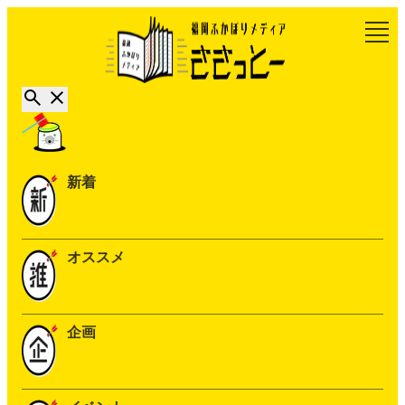
新着
オススメ
企画