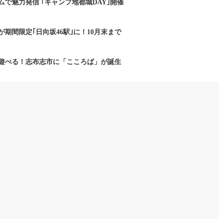
で魅力発信 ｢キャンプ地都城DAY｣開催
期間限定｢日向坂46駅｣に！10月末まで
遊べる！志布志市に「こころば」が誕生