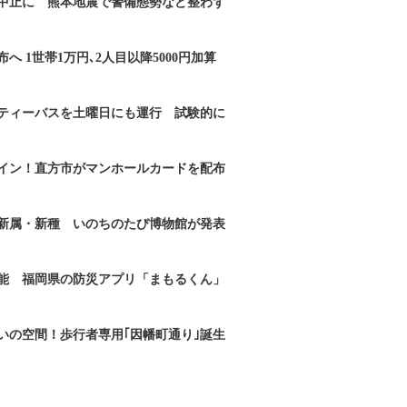
｣中止に 熊本地震で警備態勢など整わず
へ 1世帯1万円､2人目以降5000円加算
ティーバスを土曜日にも運行 試験的に
イン！直方市がマンホールカードを配布
新属・新種 いのちのたび博物館が発表
能 福岡県の防災アプリ「まもるくん」
いの空間！歩行者専用｢因幡町通り｣誕生