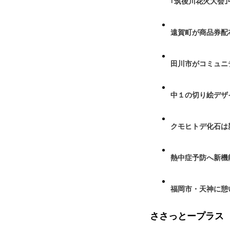
｢筑後川花火大会
遠賀町が商品券配布
田川市がコミュニ
中１の切り絵デザ
クモヒトデ化石は
熱中症予防へ新機
福岡市・天神に憩
ささっとープラス