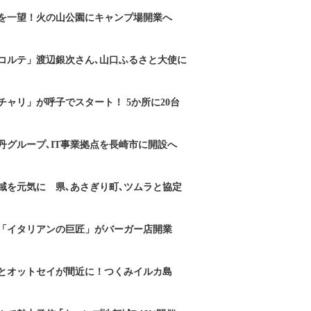
を一望！火の山公園にキャンプ場開業へ
コルテ」渡辺銀次さん､山口ふるさと大使に
チャリ」が呼子でスタート！ 5か所に20台
丹グループ､IT事業拠点を長崎市に開設へ
域を元気に 県､あさぎり町､ツムラと協定
「イタリアンの巨匠」がバーガー店開業
とオットセイが間近に！つくみイルカ島