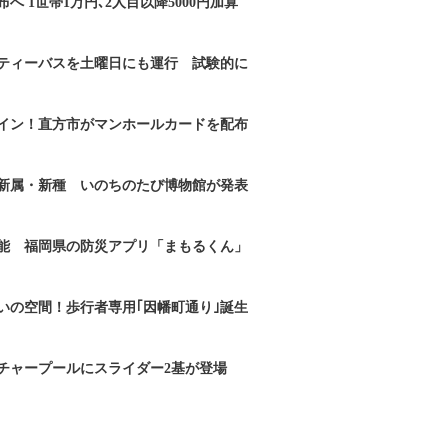
へ 1世帯1万円､2人目以降5000円加算
ティーバスを土曜日にも運行 試験的に
イン！直方市がマンホールカードを配布
新属・新種 いのちのたび博物館が発表
能 福岡県の防災アプリ「まもるくん」
いの空間！歩行者専用｢因幡町通り｣誕生
チャープールにスライダー2基が登場