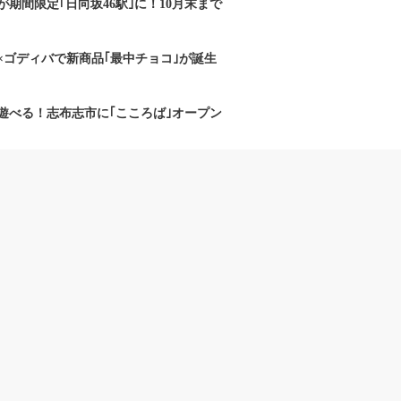
期間限定｢日向坂46駅｣に！10月末まで
×ゴディバで新商品｢最中チョコ｣が誕生
遊べる！志布志市に｢こころば｣オープン