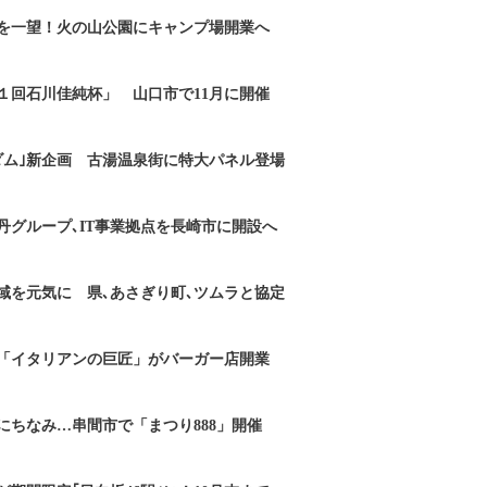
を一望！火の山公園にキャンプ場開業へ
１回石川佳純杯」 山口市で11月に開催
ダム｣新企画 古湯温泉街に特大パネル登場
丹グループ､IT事業拠点を長崎市に開設へ
域を元気に 県､あさぎり町､ツムラと協定
「イタリアンの巨匠」がバーガー店開業
にちなみ…串間市で「まつり888」開催