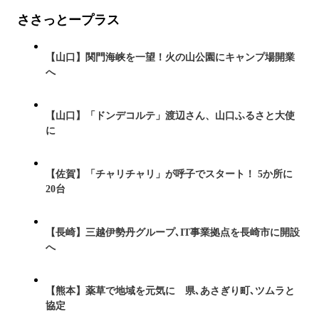
ささっとープラス
【山口】関門海峡を一望！火の山公園にキャンプ場開業
へ
【山口】「ドンデコルテ」渡辺さん、山口ふるさと大使
に
【佐賀】「チャリチャリ」が呼子でスタート！ 5か所に
20台
【長崎】三越伊勢丹グループ､IT事業拠点を長崎市に開設
へ
【熊本】薬草で地域を元気に 県､あさぎり町､ツムラと
協定