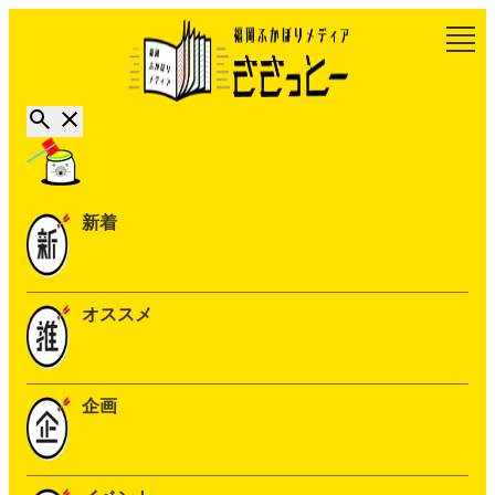
新着
オススメ
企画