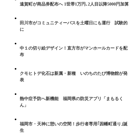
遠賀町が商品券配布へ 1世帯1万円､2人目以降5000円加算
田川市がコミュニティーバスを土曜日にも運行 試験的
に
中１の切り絵デザイン！直方市がマンホールカードを配
布
クモヒトデ化石は新属・新種 いのちのたび博物館が発
表
熱中症予防へ新機能 福岡県の防災アプリ「まもるく
ん」
福岡市・天神に憩いの空間！歩行者専用｢因幡町通り｣誕
生