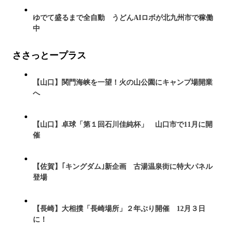
ゆでて盛るまで全自動 うどんAIロボが北九州市で稼働
中
ささっとープラス
【山口】関門海峡を一望！火の山公園にキャンプ場開業
へ
【山口】卓球「第１回石川佳純杯」 山口市で11月に開
催
【佐賀】｢キングダム｣新企画 古湯温泉街に特大パネル
登場
【長崎】大相撲「長崎場所」２年ぶり開催 12月３日
に！