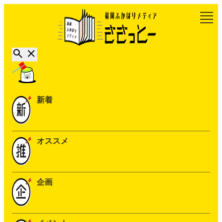
新着
オススメ
企画