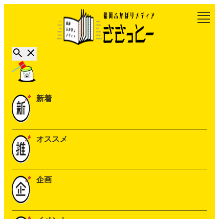
新着
オススメ
企画