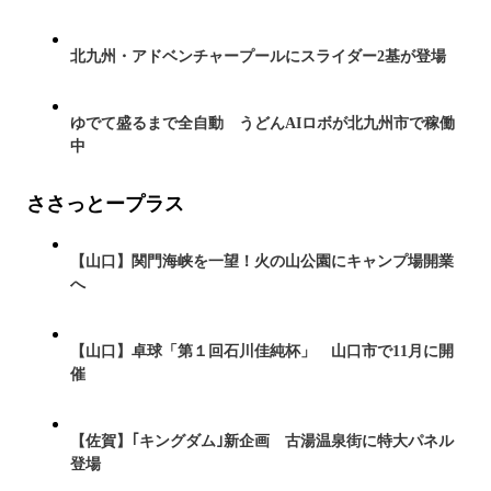
北九州・アドベンチャープールにスライダー2基が登場
ゆでて盛るまで全自動 うどんAIロボが北九州市で稼働
中
ささっとープラス
【山口】関門海峡を一望！火の山公園にキャンプ場開業
へ
【山口】卓球「第１回石川佳純杯」 山口市で11月に開
催
【佐賀】｢キングダム｣新企画 古湯温泉街に特大パネル
登場