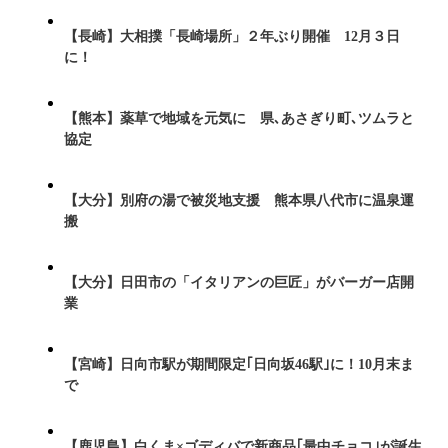
【長崎】大相撲「長崎場所」２年ぶり開催 12月３日
に！
【熊本】薬草で地域を元気に 県､あさぎり町､ツムラと
協定
【大分】別府の湯で被災地支援 熊本県八代市に温泉運
搬
【大分】日田市の「イタリアンの巨匠」がバーガー店開
業
【宮崎】日向市駅が期間限定｢日向坂46駅｣に！10月末ま
で
【鹿児島】白くま×ゴディバで新商品｢最中チョコ｣が誕生