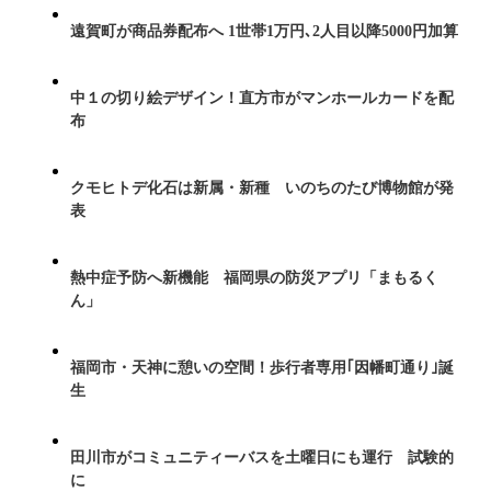
遠賀町が商品券配布へ 1世帯1万円､2人目以降5000円加算
中１の切り絵デザイン！直方市がマンホールカードを配
布
クモヒトデ化石は新属・新種 いのちのたび博物館が発
表
熱中症予防へ新機能 福岡県の防災アプリ「まもるく
ん」
福岡市・天神に憩いの空間！歩行者専用｢因幡町通り｣誕
生
田川市がコミュニティーバスを土曜日にも運行 試験的
に