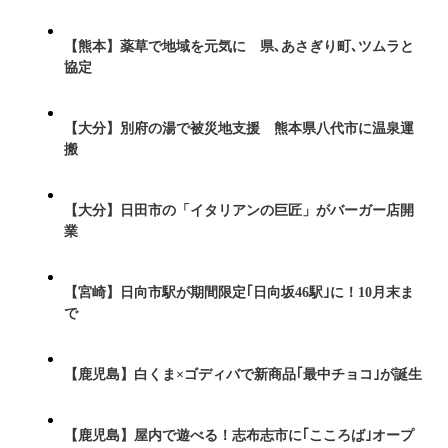
【熊本】薬草で地域を元気に 県､あさぎり町､ツムラと
協定
【大分】別府の湯で被災地支援 熊本県八代市に温泉運
搬
【大分】日田市の「イタリアンの巨匠」がバーガー店開
業
【宮崎】日向市駅が期間限定｢日向坂46駅｣に！10月末ま
で
【鹿児島】白くま×ゴディバで新商品｢最中チョコ｣が誕生
【鹿児島】屋内で遊べる！志布志市に｢こころば｣オープ