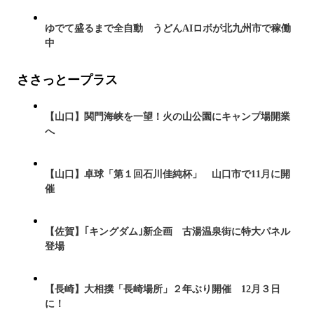
ゆでて盛るまで全自動 うどんAIロボが北九州市で稼働
中
ささっとープラス
【山口】関門海峡を一望！火の山公園にキャンプ場開業
へ
【山口】卓球「第１回石川佳純杯」 山口市で11月に開
催
【佐賀】｢キングダム｣新企画 古湯温泉街に特大パネル
登場
【長崎】大相撲「長崎場所」２年ぶり開催 12月３日
に！