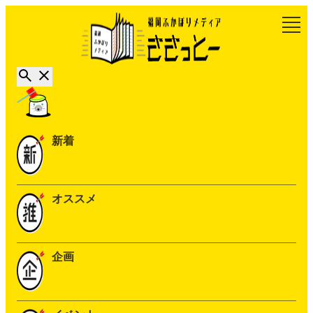
新着
オススメ
企画