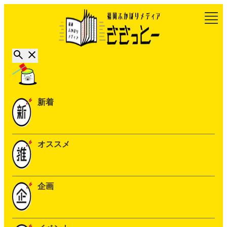
新着
オススメ
企画