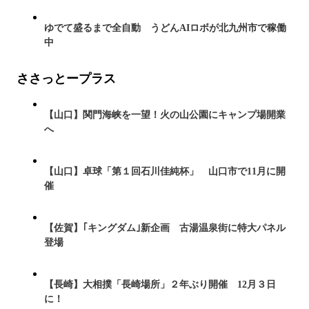
ゆでて盛るまで全自動 うどんAIロボが北九州市で稼働
中
ささっとープラス
【山口】関門海峡を一望！火の山公園にキャンプ場開業
へ
【山口】卓球「第１回石川佳純杯」 山口市で11月に開
催
【佐賀】｢キングダム｣新企画 古湯温泉街に特大パネル
登場
【長崎】大相撲「長崎場所」２年ぶり開催 12月３日
に！