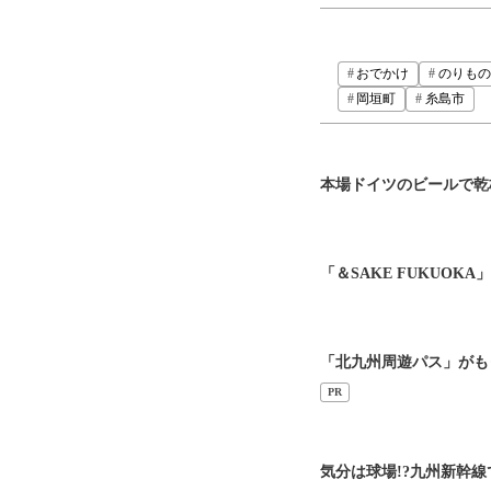
おでかけ
のりもの
岡垣町
糸島市
本場ドイツのビールで乾
「＆SAKE FUKUO
「北九州周遊パス」がも
PR
気分は球場!?九州新幹