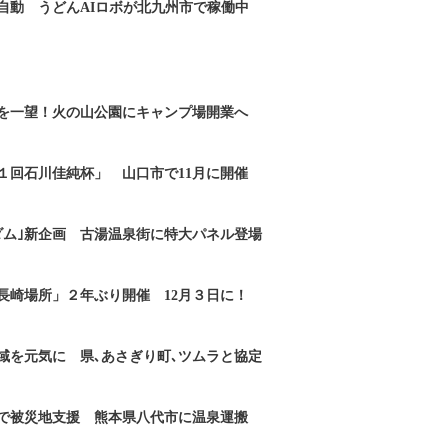
自動 うどんAIロボが北九州市で稼働中
を一望！火の山公園にキャンプ場開業へ
１回石川佳純杯」 山口市で11月に開催
ダム｣新企画 古湯温泉街に特大パネル登場
長崎場所」２年ぶり開催 12月３日に！
域を元気に 県､あさぎり町､ツムラと協定
で被災地支援 熊本県八代市に温泉運搬