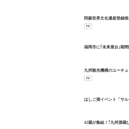
阿蘇世界文化遺産登録推
PR
福岡市に｢未来屋台｣期間
九州観光機構のユーチュ
PR
はしご酒イベント「サル
42蔵が集結！｢九州酒蔵び