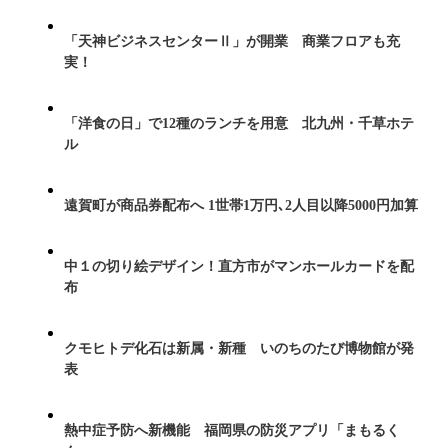
「天神ビジネスセンターⅡ」が開業 商業フロアも充
実！
「洋食の日」で12種のランチを用意 北九州・千草ホテ
ル
遠賀町が商品券配布へ 1世帯1万円､2人目以降5000円加算
中１の切り絵デザイン！直方市がマンホールカードを配
布
クモヒトデ化石は新属・新種 いのちのたび博物館が発
表
熱中症予防へ新機能 福岡県の防災アプリ「まもるく