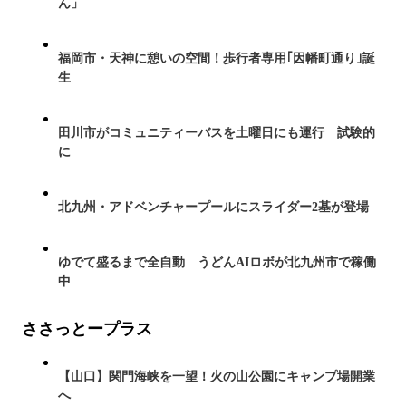
ん」
福岡市・天神に憩いの空間！歩行者専用｢因幡町通り｣誕
生
田川市がコミュニティーバスを土曜日にも運行 試験的
に
北九州・アドベンチャープールにスライダー2基が登場
ゆでて盛るまで全自動 うどんAIロボが北九州市で稼働
中
ささっとープラス
【山口】関門海峡を一望！火の山公園にキャンプ場開業
へ