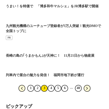
うまい！を特価で 「博多和牛マルシェ」をJR博多駅で開催
九州観光機構のユーチューブ登録者が3万人突破！観光DMOで
全国トップに
PR
長崎の島の｢うまかもん｣が天神に！ 11月21日から物産展
列車内で屋台の魅力を発信！ 福岡市地下鉄が運行
...
1
2
3
4
5
6
40
ピックアップ