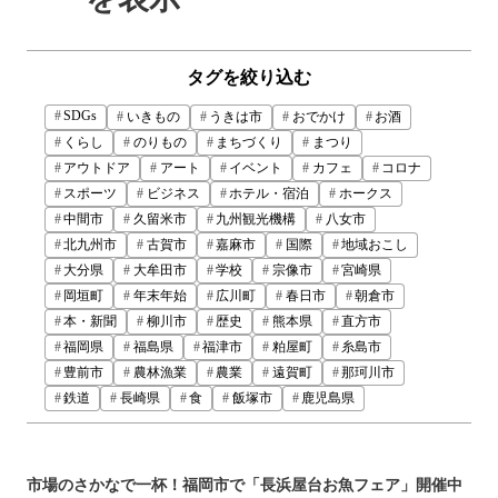
タグを絞り込む
SDGs
いきもの
うきは市
おでかけ
お酒
くらし
のりもの
まちづくり
まつり
アウトドア
アート
イベント
カフェ
コロナ
スポーツ
ビジネス
ホテル・宿泊
ホークス
中間市
久留米市
九州観光機構
八女市
北九州市
古賀市
嘉麻市
国際
地域おこし
大分県
大牟田市
学校
宗像市
宮崎県
岡垣町
年末年始
広川町
春日市
朝倉市
本・新聞
柳川市
歴史
熊本県
直方市
福岡県
福島県
福津市
粕屋町
糸島市
豊前市
農林漁業
農業
遠賀町
那珂川市
鉄道
長崎県
食
飯塚市
鹿児島県
市場のさかなで一杯！福岡市で「長浜屋台お魚フェア」開催中