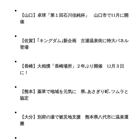
【山口】卓球「第１回石川佳純杯」 山口市で11月に開
催
【佐賀】｢キングダム｣新企画 古湯温泉街に特大パネル
登場
【長崎】大相撲「長崎場所」２年ぶり開催 12月３日
に！
【熊本】薬草で地域を元気に 県､あさぎり町､ツムラと
協定
【大分】別府の湯で被災地支援 熊本県八代市に温泉運
搬