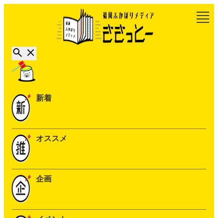
新着
オススメ
企画