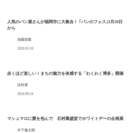
人気のパン屋さんが福岡市に大集合！ ｢パンのフェス｣3月20日
から
池園昌隆
2026.03.18
歩くほど楽しい！まちの魅力を体感する「わくわく博多」開催
浜村勇
2024.09.24
マシュマロに愛を包んで 石村萬盛堂でホワイトデーの企画展
木下倫太朗