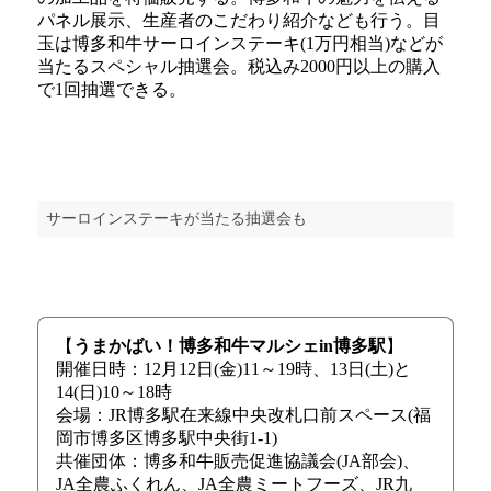
パネル展示、生産者のこだわり紹介なども行う。目
玉は博多和牛サーロインステーキ(1万円相当)などが
当たるスペシャル抽選会。税込み2000円以上の購入
で1回抽選できる。
サーロインステーキが当たる抽選会も
【
うまかばい！博多和牛マルシェin博多駅
】
開催日時：12月12日(金)11～19時、13日(土)と
14(日)10～18時
会場：JR博多駅在来線中央改札口前スペース(福
岡市博多区博多駅中央街1-1)
共催団体：博多和牛販売促進協議会(JA部会)、
JA全農ふくれん、JA全農ミートフーズ、JR九