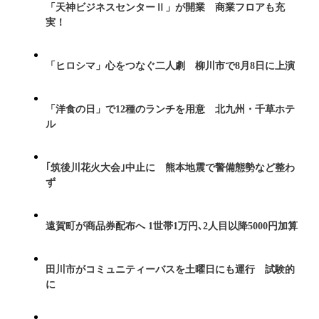
「天神ビジネスセンターⅡ」が開業 商業フロアも充
実！
「ヒロシマ」心をつなぐ二人劇 柳川市で8月8日に上演
「洋食の日」で12種のランチを用意 北九州・千草ホテ
ル
｢筑後川花火大会｣中止に 熊本地震で警備態勢など整わ
ず
遠賀町が商品券配布へ 1世帯1万円､2人目以降5000円加算
田川市がコミュニティーバスを土曜日にも運行 試験的
に