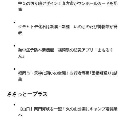
中１の切り絵デザイン！直方市がマンホールカードを配
布
クモヒトデ化石は新属・新種 いのちのたび博物館が発
表
熱中症予防へ新機能 福岡県の防災アプリ「まもるく
ん」
福岡市・天神に憩いの空間！歩行者専用｢因幡町通り｣誕
生
ささっとープラス
【山口】関門海峡を一望！火の山公園にキャンプ場開業
へ