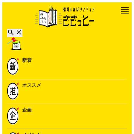
新着
オススメ
企画