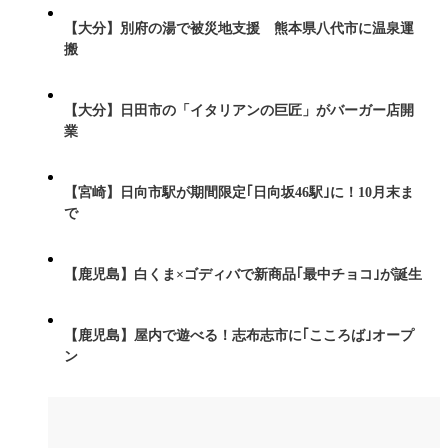
【大分】別府の湯で被災地支援 熊本県八代市に温泉運
搬
【大分】日田市の「イタリアンの巨匠」がバーガー店開
業
【宮崎】日向市駅が期間限定｢日向坂46駅｣に！10月末ま
で
【鹿児島】白くま×ゴディバで新商品｢最中チョコ｣が誕生
【鹿児島】屋内で遊べる！志布志市に｢こころば｣オープ
ン