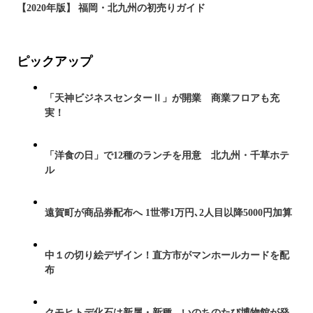
【2020年版】 福岡・北九州の初売りガイド
ピックアップ
「天神ビジネスセンターⅡ」が開業 商業フロアも充
実！
「洋食の日」で12種のランチを用意 北九州・千草ホテ
ル
遠賀町が商品券配布へ 1世帯1万円､2人目以降5000円加算
中１の切り絵デザイン！直方市がマンホールカードを配
布
クモヒトデ化石は新属・新種 いのちのたび博物館が発