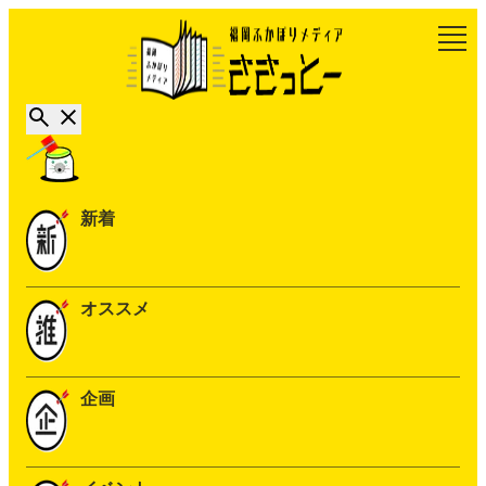
新着
オススメ
企画