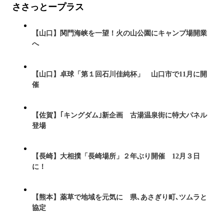
ささっとープラス
【山口】関門海峡を一望！火の山公園にキャンプ場開業
へ
【山口】卓球「第１回石川佳純杯」 山口市で11月に開
催
【佐賀】｢キングダム｣新企画 古湯温泉街に特大パネル
登場
【長崎】大相撲「長崎場所」２年ぶり開催 12月３日
に！
【熊本】薬草で地域を元気に 県､あさぎり町､ツムラと
協定