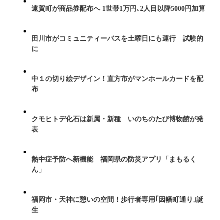
遠賀町が商品券配布へ 1世帯1万円､2人目以降5000円加算
田川市がコミュニティーバスを土曜日にも運行 試験的
に
中１の切り絵デザイン！直方市がマンホールカードを配
布
クモヒトデ化石は新属・新種 いのちのたび博物館が発
表
熱中症予防へ新機能 福岡県の防災アプリ「まもるく
ん」
福岡市・天神に憩いの空間！歩行者専用｢因幡町通り｣誕
生