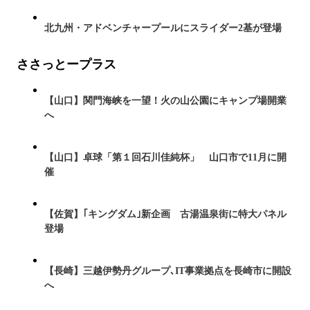
北九州・アドベンチャープールにスライダー2基が登場
ささっとープラス
【山口】関門海峡を一望！火の山公園にキャンプ場開業
へ
【山口】卓球「第１回石川佳純杯」 山口市で11月に開
催
【佐賀】｢キングダム｣新企画 古湯温泉街に特大パネル
登場
【長崎】三越伊勢丹グループ､IT事業拠点を長崎市に開設
へ