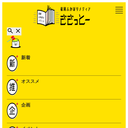
新着
オススメ
企画