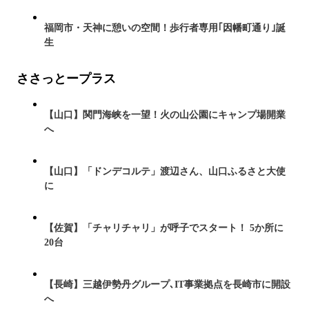
福岡市・天神に憩いの空間！歩行者専用｢因幡町通り｣誕
生
ささっとープラス
【山口】関門海峡を一望！火の山公園にキャンプ場開業
へ
【山口】「ドンデコルテ」渡辺さん、山口ふるさと大使
に
【佐賀】「チャリチャリ」が呼子でスタート！ 5か所に
20台
【長崎】三越伊勢丹グループ､IT事業拠点を長崎市に開設
へ