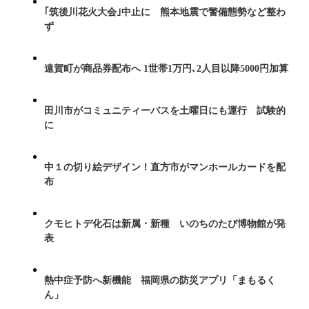
｢筑後川花火大会｣中止に 熊本地震で警備態勢など整わ
ず
遠賀町が商品券配布へ 1世帯1万円､2人目以降5000円加算
田川市がコミュニティーバスを土曜日にも運行 試験的
に
中１の切り絵デザイン！直方市がマンホールカードを配
布
クモヒトデ化石は新属・新種 いのちのたび博物館が発
表
熱中症予防へ新機能 福岡県の防災アプリ「まもるく
ん」