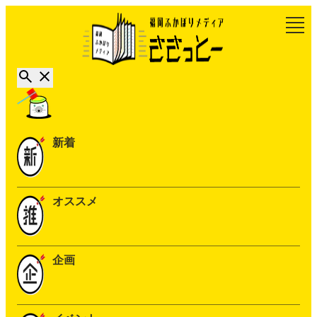
新着
オススメ
企画