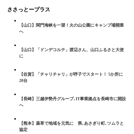
ささっとープラス
【山口】関門海峡を一望！火の山公園にキャンプ場開業
へ
【山口】「ドンデコルテ」渡辺さん、山口ふるさと大使
に
【佐賀】「チャリチャリ」が呼子でスタート！ 5か所に
20台
【長崎】三越伊勢丹グループ､IT事業拠点を長崎市に開設
へ
【熊本】薬草で地域を元気に 県､あさぎり町､ツムラと
協定