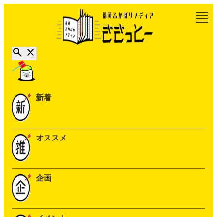
新着
オススメ
企画