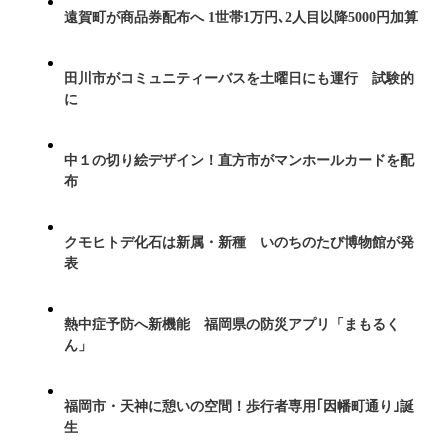
遠賀町が商品券配布へ 1世帯1万円､2人目以降5000円加算
田川市がコミュニティーバスを土曜日にも運行 試験的
に
中１の切り絵デザイン！直方市がマンホールカードを配
布
クモヒトデ化石は新属・新種 いのちのたび博物館が発
表
熱中症予防へ新機能 福岡県の防災アプリ「まもるく
ん」
福岡市・天神に憩いの空間！歩行者専用｢因幡町通り｣誕
生