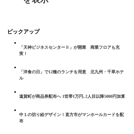
ピックアップ
「天神ビジネスセンターⅡ」が開業 商業フロアも充
実！
「洋食の日」で12種のランチを用意 北九州・千草ホテ
ル
遠賀町が商品券配布へ 1世帯1万円､2人目以降5000円加算
中１の切り絵デザイン！直方市がマンホールカードを配
布