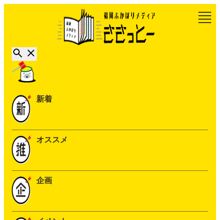
新着
オススメ
企画