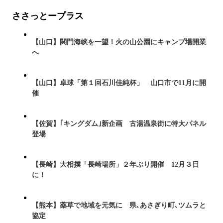
ささっとープラス
【山口】関門海峡を一望！火の山公園にキャンプ場開業
へ
【山口】卓球「第１回石川佳純杯」 山口市で11月に開
催
【佐賀】｢キングダム｣新企画 古湯温泉街に特大パネル
登場
【長崎】大相撲「長崎場所」２年ぶり開催 12月３日
に！
【熊本】薬草で地域を元気に 県､あさぎり町､ツムラと
協定