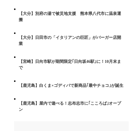
【大分】別府の湯で被災地支援 熊本県八代市に温泉運
搬
【大分】日田市の「イタリアンの巨匠」がバーガー店開
業
【宮崎】日向市駅が期間限定｢日向坂46駅｣に！10月末ま
で
【鹿児島】白くま×ゴディバで新商品｢最中チョコ｣が誕生
【鹿児島】屋内で遊べる！志布志市に｢こころば｣オープ
ン