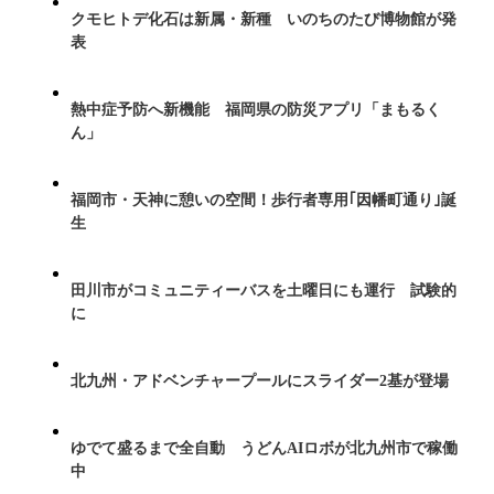
クモヒトデ化石は新属・新種 いのちのたび博物館が発
表
熱中症予防へ新機能 福岡県の防災アプリ「まもるく
ん」
福岡市・天神に憩いの空間！歩行者専用｢因幡町通り｣誕
生
田川市がコミュニティーバスを土曜日にも運行 試験的
に
北九州・アドベンチャープールにスライダー2基が登場
ゆでて盛るまで全自動 うどんAIロボが北九州市で稼働
中