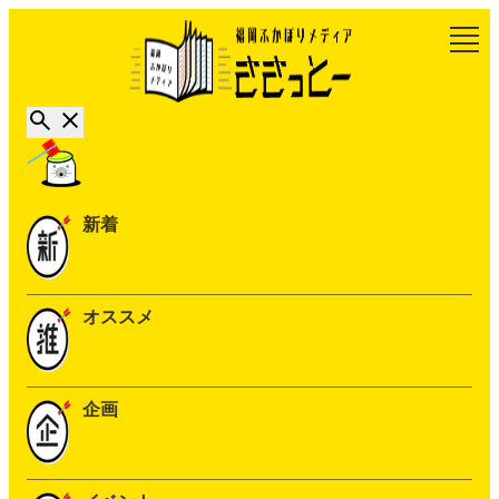
新着
オススメ
企画