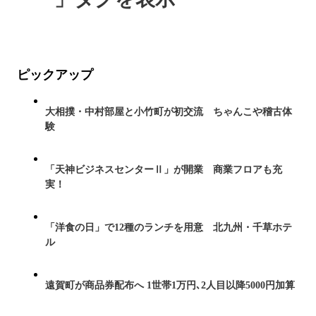
ピックアップ
大相撲・中村部屋と小竹町が初交流 ちゃんこや稽古体
験
「天神ビジネスセンターⅡ」が開業 商業フロアも充
実！
「洋食の日」で12種のランチを用意 北九州・千草ホテ
ル
遠賀町が商品券配布へ 1世帯1万円､2人目以降5000円加算