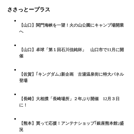
ささっとープラス
【山口】関門海峡を一望！火の山公園にキャンプ場開業
へ
【山口】卓球「第１回石川佳純杯」 山口市で11月に開
催
【佐賀】｢キングダム｣新企画 古湯温泉街に特大パネル
登場
【長崎】大相撲「長崎場所」２年ぶり開催 12月３日
に！
【熊本】買って応援！アンテナショップ｢銀座熊本館｣盛
況