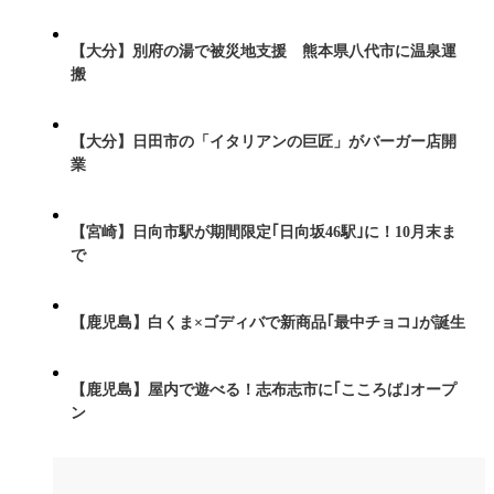
【大分】別府の湯で被災地支援 熊本県八代市に温泉運
搬
【大分】日田市の「イタリアンの巨匠」がバーガー店開
業
【宮崎】日向市駅が期間限定｢日向坂46駅｣に！10月末ま
で
【鹿児島】白くま×ゴディバで新商品｢最中チョコ｣が誕生
【鹿児島】屋内で遊べる！志布志市に｢こころば｣オープ
ン