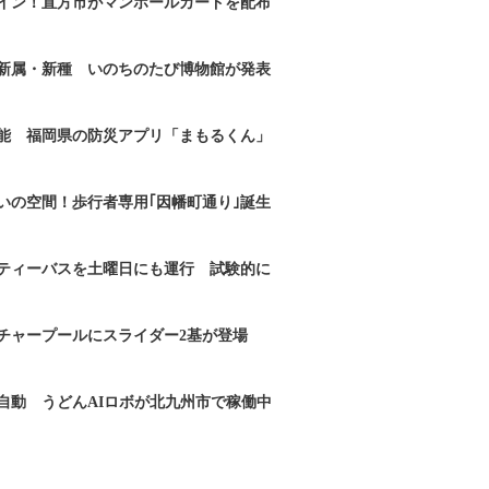
イン！直方市がマンホールカードを配布
新属・新種 いのちのたび博物館が発表
能 福岡県の防災アプリ「まもるくん」
いの空間！歩行者専用｢因幡町通り｣誕生
ティーバスを土曜日にも運行 試験的に
チャープールにスライダー2基が登場
自動 うどんAIロボが北九州市で稼働中