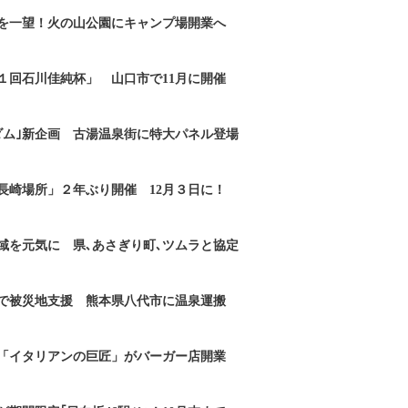
を一望！火の山公園にキャンプ場開業へ
１回石川佳純杯」 山口市で11月に開催
ダム｣新企画 古湯温泉街に特大パネル登場
長崎場所」２年ぶり開催 12月３日に！
域を元気に 県､あさぎり町､ツムラと協定
で被災地支援 熊本県八代市に温泉運搬
「イタリアンの巨匠」がバーガー店開業