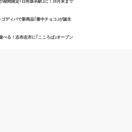
期間限定｢日向坂46駅｣に！10月末まで
×ゴディバで新商品｢最中チョコ｣が誕生
遊べる！志布志市に｢こころば｣オープン