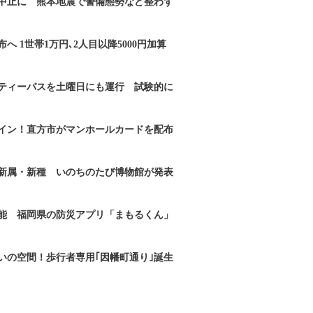
｣中止に 熊本地震で警備態勢など整わず
へ 1世帯1万円､2人目以降5000円加算
ティーバスを土曜日にも運行 試験的に
イン！直方市がマンホールカードを配布
新属・新種 いのちのたび博物館が発表
能 福岡県の防災アプリ「まもるくん」
いの空間！歩行者専用｢因幡町通り｣誕生