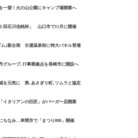
を一望！火の山公園にキャンプ場開業へ
１回石川佳純杯」 山口市で11月に開催
ダム｣新企画 古湯温泉街に特大パネル登場
丹グループ､IT事業拠点を長崎市に開設へ
域を元気に 県､あさぎり町､ツムラと協定
「イタリアンの巨匠」がバーガー店開業
にちなみ…串間市で「まつり888」開催