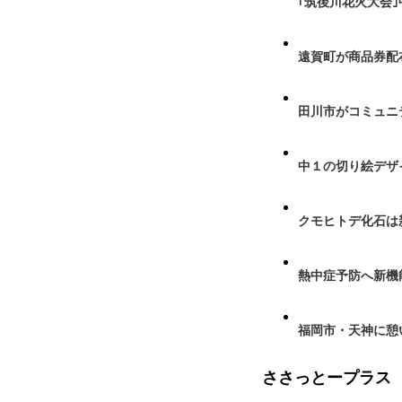
｢筑後川花火大会
遠賀町が商品券配布
田川市がコミュニ
中１の切り絵デザ
クモヒトデ化石は
熱中症予防へ新機
福岡市・天神に憩
ささっとープラス