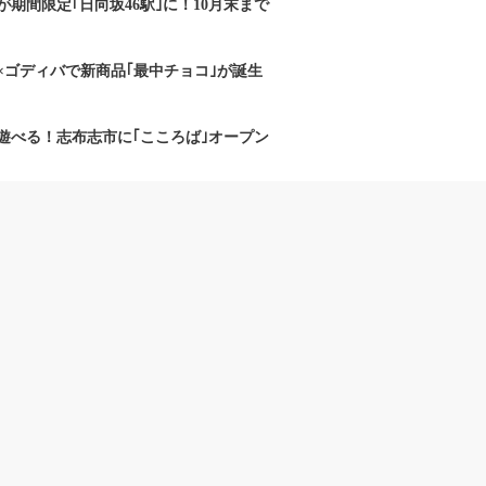
期間限定｢日向坂46駅｣に！10月末まで
×ゴディバで新商品｢最中チョコ｣が誕生
遊べる！志布志市に｢こころば｣オープン