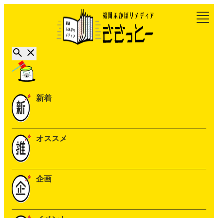
新着
オススメ
企画