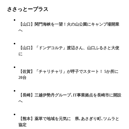
ささっとープラス
【山口】関門海峡を一望！火の山公園にキャンプ場開業
へ
【山口】「ドンデコルテ」渡辺さん、山口ふるさと大使
に
【佐賀】「チャリチャリ」が呼子でスタート！ 5か所に
20台
【長崎】三越伊勢丹グループ､IT事業拠点を長崎市に開設
へ
【熊本】薬草で地域を元気に 県､あさぎり町､ツムラと
協定