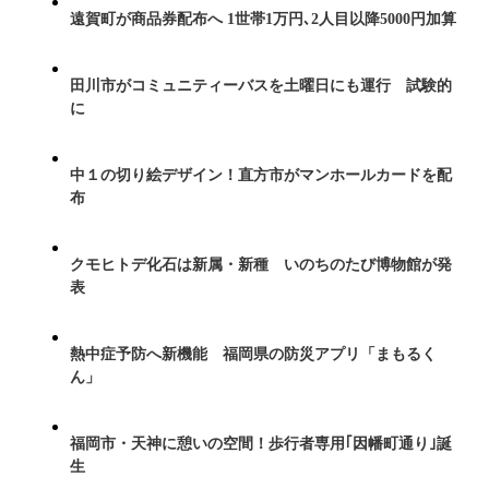
遠賀町が商品券配布へ 1世帯1万円､2人目以降5000円加算
田川市がコミュニティーバスを土曜日にも運行 試験的
に
中１の切り絵デザイン！直方市がマンホールカードを配
布
クモヒトデ化石は新属・新種 いのちのたび博物館が発
表
熱中症予防へ新機能 福岡県の防災アプリ「まもるく
ん」
福岡市・天神に憩いの空間！歩行者専用｢因幡町通り｣誕
生