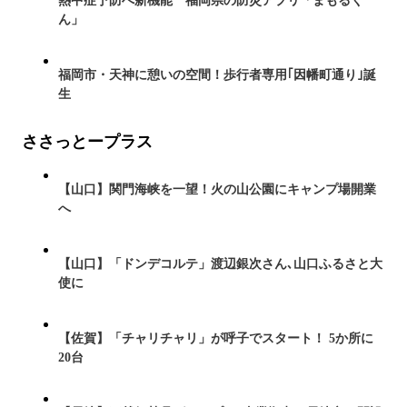
熱中症予防へ新機能 福岡県の防災アプリ「まもるく
ん」
福岡市・天神に憩いの空間！歩行者専用｢因幡町通り｣誕
生
ささっとープラス
【山口】関門海峡を一望！火の山公園にキャンプ場開業
へ
【山口】「ドンデコルテ」渡辺銀次さん､山口ふるさと大
使に
【佐賀】「チャリチャリ」が呼子でスタート！ 5か所に
20台