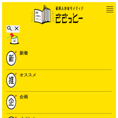
新着
オススメ
企画