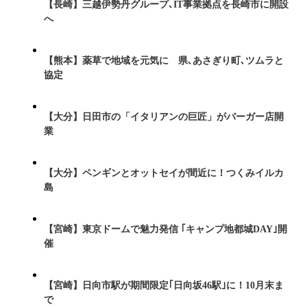
【長崎】三越伊勢丹グループ､IT事業拠点を長崎市に開設
へ
【熊本】薬草で地域を元気に 県､あさぎり町､ツムラと
協定
【大分】日田市の「イタリアンの巨匠」がバーガー店開
業
【大分】ペンギンとオットセイが間近に！つくみイルカ
島
【宮崎】東京ドームで魅力発信 ｢キャンプ地都城DAY｣開
催
【宮崎】日向市駅が期間限定｢日向坂46駅｣に！10月末ま
で