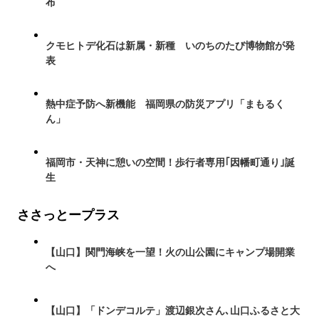
布
クモヒトデ化石は新属・新種 いのちのたび博物館が発
表
熱中症予防へ新機能 福岡県の防災アプリ「まもるく
ん」
福岡市・天神に憩いの空間！歩行者専用｢因幡町通り｣誕
生
ささっとープラス
【山口】関門海峡を一望！火の山公園にキャンプ場開業
へ
【山口】「ドンデコルテ」渡辺銀次さん､山口ふるさと大