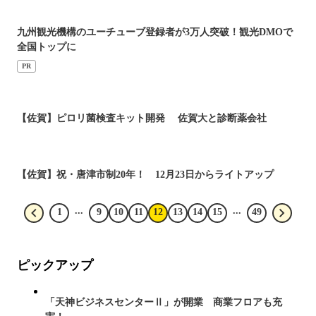
九州観光機構のユーチューブ登録者が3万人突破！観光DMOで
全国トップに
PR
【佐賀】ピロリ菌検査キット開発 佐賀大と診断薬会社
【佐賀】祝・唐津市制20年！ 12月23日からライトアップ
...
...
1
9
10
11
12
13
14
15
49
ピックアップ
「天神ビジネスセンターⅡ」が開業 商業フロアも充