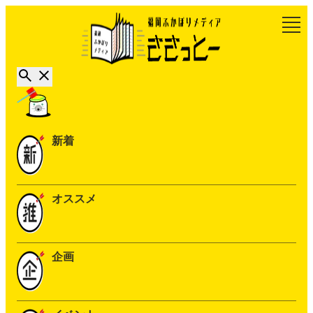
新着
オススメ
企画