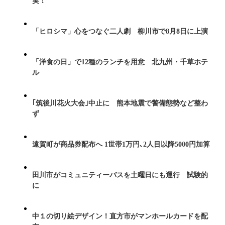
実！
「ヒロシマ」心をつなぐ二人劇 柳川市で8月8日に上演
「洋食の日」で12種のランチを用意 北九州・千草ホテ
ル
｢筑後川花火大会｣中止に 熊本地震で警備態勢など整わ
ず
遠賀町が商品券配布へ 1世帯1万円､2人目以降5000円加算
田川市がコミュニティーバスを土曜日にも運行 試験的
に
中１の切り絵デザイン！直方市がマンホールカードを配