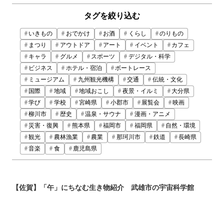
タグを絞り込む
いきもの
おでかけ
お酒
くらし
のりもの
まつり
アウトドア
アート
イベント
カフェ
キャラ
グルメ
スポーツ
デジタル・科学
ビジネス
ホテル・宿泊
ボートレース
ミュージアム
九州観光機構
交通
伝統・文化
国際
地域
地域おこし
夜景・イルミ
大分県
学び
学校
宮崎県
小郡市
展覧会
映画
柳川市
歴史
温泉・サウナ
漫画・アニメ
災害・復興
熊本県
福岡市
福岡県
自然・環境
観光
農林漁業
農業
那珂川市
鉄道
長崎県
音楽
食
鹿児島県
【佐賀】「午」にちなむ生き物紹介 武雄市の宇宙科学館