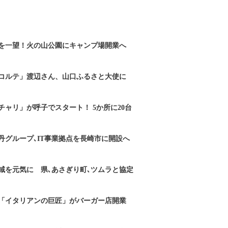
を一望！火の山公園にキャンプ場開業へ
コルテ」渡辺さん、山口ふるさと大使に
チャリ」が呼子でスタート！ 5か所に20台
丹グループ､IT事業拠点を長崎市に開設へ
域を元気に 県､あさぎり町､ツムラと協定
「イタリアンの巨匠」がバーガー店開業