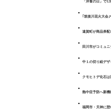
「洋食の日」で1
｢筑後川花火大会
遠賀町が商品券配布
田川市がコミュニ
中１の切り絵デザ
クモヒトデ化石は
熱中症予防へ新機
福岡市・天神に憩