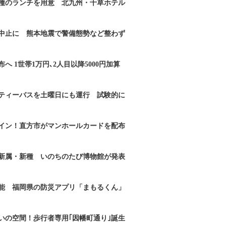
2種のランチを用意 北九州・千草ホテル
｣中止に 熊本地震で警備態勢など整わず
へ 1世帯1万円､2人目以降5000円加算
ティーバスを土曜日にも運行 試験的に
イン！直方市がマンホールカードを配布
新属・新種 いのちのたび博物館が発表
能 福岡県の防災アプリ「まもるくん」
いの空間！歩行者専用｢因幡町通り｣誕生